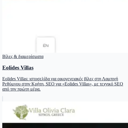
Βίλες & διαμερίσματα
Eolides Villas
Eolides Villas: ιστοσελίδα για οικογενειακές βίλες στη Λαμπινή
Ρεθύμνου στην Κρήτη, SEO για «Eolides Villas», με τεχνικό SEO
από την πρώτη μέρα.