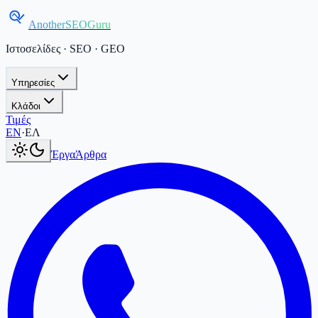
AnotherSEOGuru
Ιστοσελίδες · SEO · GEO
Υπηρεσίες
Κλάδοι
Τιμές
Current language:
ΕΛ
.
Switch to English
.
EN
·
ΕΛ
Έργα
Άρθρα