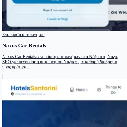
Ενοικίαση αυτοκινήτου
Naxos Car Rentals
Naxos Car Rentals: ενοικίαση αυτοκινήτων στη Νάξο στη Νάξο,
SEO για «ενοικίαση αυτοκινήτου Νάξος», με καθαρή διαδρομή
προς κράτηση.