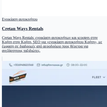
Ενοικίαση αυτοκινήτου
Cretan Ways Rentals
Cretan Ways Rentals: ενοικίαση αυτοκινήτων και scooters στην
Κρήτη στην Κρήτη, SEO για «ενοικίαση αυτοκινήτου Κρήτη», με
έμφαση σε διαδρομές από αεροδρόμιο προς θέρετρα για
ανεξάρτητους ταξιδιώτες.