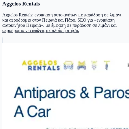
Aggelos Rentals
Aggelos Rentals: ενοικίαση αυτοκινήτων με παράδοση σε λιμάνι
και αεροδρόμιο στον Πειραιά και Πάρο, SEO για «ενοικίαση
αυτοκινήτου Πειραιά», με έμφαση σε παράδοση σε λιμάνι και
αεροδρόμιο για αφίξεις με πλοίο ή πτήση.