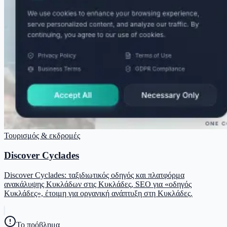
Τουρισμός & εκδρομές
Discover Cyclades
Discover Cyclades: ταξιδιωτικός οδηγός και πλατφόρμα
ανακάλυψης Κυκλάδων στις Κυκλάδες, SEO για «οδηγός
Κυκλάδες», έτοιμη για οργανική ανάπτυξη στη Κυκλάδες.
Το πρόβλημα