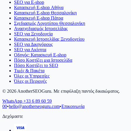
SEO για E-shop
Κατασκευή E-shop Αθήνα
Κατασκευή E-shop Θεσσαλονίκη
Κατασκευή E-shop Πάτρα
Σχεδιασμός Λογοτύπου Θεσσαλονίκη
Ανασχεδιασμός Ιστοσελίδας
SEO για Ξενοδοχεία
Κατασκευή Ιστοσελίδας Ξενοδοχείου
SEO για Δικηγόρους
SEO για Ακίνητα
Οδηγός: Κατασκευή E-shop
Πόσο Κοστίζει μια Ιστοσελίδα
Πόσο Κοστίζει το SEO
Τιμές & Πακέτα
Όλες οι Υπηρεσίες
Όλες οι Περιοχές
©
2026
AnotherSEOGuru.
Με επιφύλαξη παντός δικαιώματος.
WhatsApp
+33 6 89 60 59
00
•
hello@anotherseoguru.com
•
Επικοινωνία
Δεχόμαστε