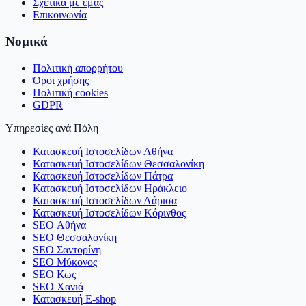
Σχετικά με εμάς
Επικοινωνία
Νομικά
Πολιτική απορρήτου
Όροι χρήσης
Πολιτική cookies
GDPR
Υπηρεσίες ανά Πόλη
Κατασκευή Ιστοσελίδων Αθήνα
Κατασκευή Ιστοσελίδων Θεσσαλονίκη
Κατασκευή Ιστοσελίδων Πάτρα
Κατασκευή Ιστοσελίδων Ηράκλειο
Κατασκευή Ιστοσελίδων Λάρισα
Κατασκευή Ιστοσελίδων Κόρινθος
SEO Αθήνα
SEO Θεσσαλονίκη
SEO Σαντορίνη
SEO Μύκονος
SEO Κως
SEO Χανιά
Κατασκευή E-shop