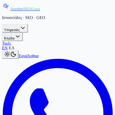
AnotherSEOGuru
Ιστοσελίδες · SEO · GEO
Υπηρεσίες
Κλάδοι
Τιμές
Current language:
ΕΛ
.
Switch to English
.
EN
·
ΕΛ
Έργα
Άρθρα