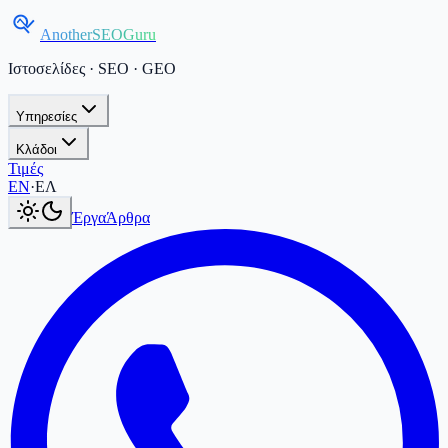
AnotherSEOGuru
Ιστοσελίδες · SEO · GEO
Υπηρεσίες
Κλάδοι
Τιμές
Current language:
ΕΛ
.
Switch to English
.
EN
·
ΕΛ
Έργα
Άρθρα