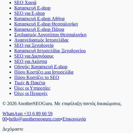
SEO Χανιά
Κατασκευή E-shop
SEO για E-shop
Κατασκευή E-shop Αθήνα
Κατασκευή E-shop Θεσσαλονίκη
Κατασκευή E-shop Πάτρα
Σχεδιασμός Λογοτύπου Θεσσαλονίκη
Ανασχεδιασμός Ιστοσελίδας
SEO για Ξενοδοχεία
Κατασκευή Ιστοσελίδας Ξενοδοχείου
SEO για Δικηγόρους
SEO για Ακίνητα
Οδηγός: Κατασκευή E-shop
Πόσο Κοστίζει μια Ιστοσελίδα
Πόσο Κοστίζει το SEO
Τιμές & Πακέτα
Όλες οι Υπηρεσίες
Όλες οι Περιοχές
©
2026
AnotherSEOGuru.
Με επιφύλαξη παντός δικαιώματος.
WhatsApp
+33 6 89 60 59
00
•
hello@anotherseoguru.com
•
Επικοινωνία
Δεχόμαστε