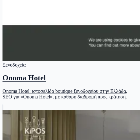
Ξενοδοχεία
Onoma Hotel
Onoma Hotel: ιστοσελίδα boutique ξενοδοχείου στην Ελλάδα,
SEO για «Onoma Hotel», με καθαρή διαδρομή προς κράτηση.