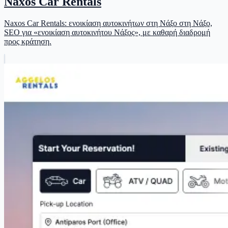
Naxos Car Rentals
Naxos Car Rentals: ενοικίαση αυτοκινήτων στη Νάξο στη Νάξο,
SEO για «ενοικίαση αυτοκινήτου Νάξος», με καθαρή διαδρομή
προς κράτηση.