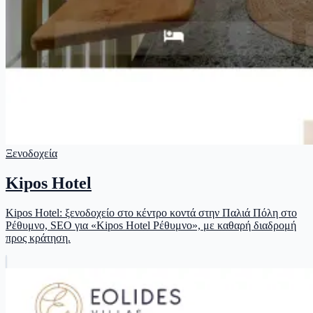
Ξενοδοχεία
Kipos Hotel
Kipos Hotel: ξενοδοχείο στο κέντρο κοντά στην Παλιά Πόλη στο
Ρέθυμνο, SEO για «Kipos Hotel Ρέθυμνο», με καθαρή διαδρομή
προς κράτηση.