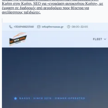
Κρήτη στην Κρήτη, SEO για «ενοικίαση αυτοκινήτου Κρήτη», με
έμφαση σε διαδρομές από αεροδρόμιο προς θέρετρα για
ανεξάρτητους ταξιδιώτες.