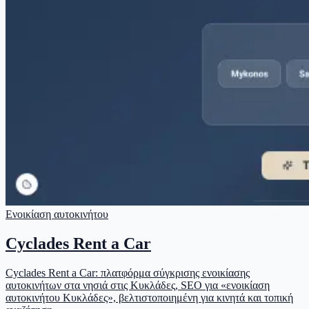
Ενοικίαση αυτοκινήτου
Cyclades Rent a Car
Cyclades Rent a Car: πλατφόρμα σύγκρισης ενοικίασης
αυτοκινήτων στα νησιά στις Κυκλάδες, SEO για «ενοικίαση
αυτοκινήτου Κυκλάδες», βελτιστοποιημένη για κινητά και τοπική