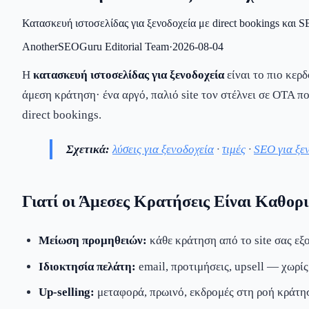
Κατασκευή ιστοσελίδας για ξενοδοχεία με direct bookings και 
AnotherSEOGuru Editorial Team
·
2026-08-04
Η
κατασκευή ιστοσελίδας για ξενοδοχεία
είναι το πιο κερ
άμεση κράτηση· ένα αργό, παλιό site τον στέλνει σε OTA που
direct bookings.
Σχετικά:
λύσεις για ξενοδοχεία
·
τιμές
·
SEO για ξε
Γιατί οι Άμεσες Κρατήσεις Είναι Καθορι
Μείωση προμηθειών:
κάθε κράτηση από το site σας ε
Ιδιοκτησία πελάτη:
email, προτιμήσεις, upsell — χωρίς
Up-selling:
μεταφορά, πρωινό, εκδρομές στη ροή κράτη