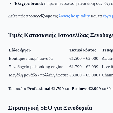
Έλεγχος brand:
η πρώτη εντύπωση είναι δική σας, όχι 
Δείτε πώς προσεγγίζουμε τις
λύσεις hospitality
και τα
έργα 
Τιμές Κατασκευής Ιστοσελίδας Ξενοδοχ
Είδος έργου
Τυπικό κόστος
Τι πε
Boutique / μικρή μονάδα
€1.500 – €2.000
Δωμάτ
Ξενοδοχείο με booking engine
€1.799 – €2.999
Live 
Μεγάλη μονάδα / πολλές γλώσσες
€3.000 – €5.000+
Chann
Τα πακέτα
Professional €1.799
και
Business €2.999
καλύπτ
Στρατηγική SEO για Ξενοδοχεία