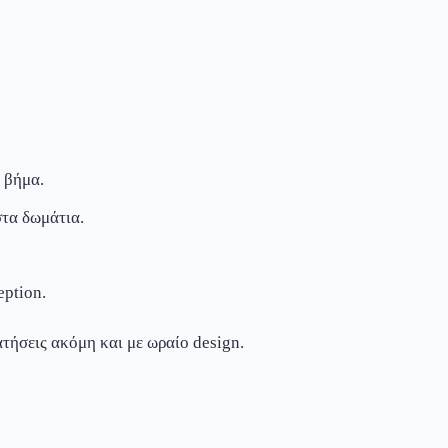
 βήμα.
στα δωμάτια.
ption.
τήσεις ακόμη και με ωραίο design.