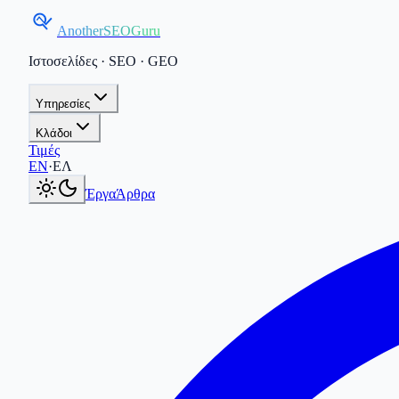
AnotherSEOGuru
Ιστοσελίδες · SEO · GEO
Υπηρεσίες
Κλάδοι
Τιμές
Current language:
ΕΛ
.
Switch to English
.
EN
·
ΕΛ
Έργα
Άρθρα