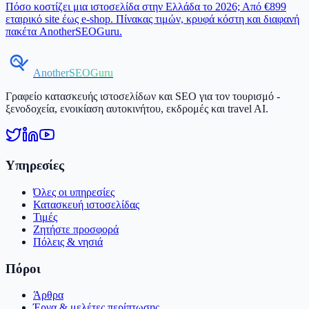
Πόσο κοστίζει μια ιστοσελίδα στην Ελλάδα το 2026; Από €899
εταιρικό site έως e-shop. Πίνακας τιμών, κρυφά κόστη και διαφανή
πακέτα AnotherSEOGuru.
AnotherSEOGuru
Γραφείο κατασκευής ιστοσελίδων και SEO για τον τουρισμό -
ξενοδοχεία, ενοικίαση αυτοκινήτου, εκδρομές και travel AI.
Υπηρεσίες
Όλες οι υπηρεσίες
Κατασκευή ιστοσελίδας
Τιμές
Ζητήστε προσφορά
Πόλεις & νησιά
Πόροι
Άρθρα
Έργα & μελέτες περίπτωσης