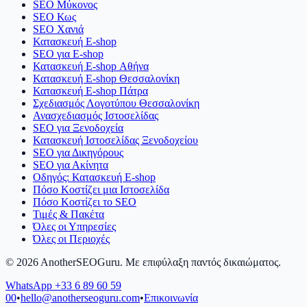
SEO Μύκονος
SEO Κως
SEO Χανιά
Κατασκευή E-shop
SEO για E-shop
Κατασκευή E-shop Αθήνα
Κατασκευή E-shop Θεσσαλονίκη
Κατασκευή E-shop Πάτρα
Σχεδιασμός Λογοτύπου Θεσσαλονίκη
Ανασχεδιασμός Ιστοσελίδας
SEO για Ξενοδοχεία
Κατασκευή Ιστοσελίδας Ξενοδοχείου
SEO για Δικηγόρους
SEO για Ακίνητα
Οδηγός: Κατασκευή E-shop
Πόσο Κοστίζει μια Ιστοσελίδα
Πόσο Κοστίζει το SEO
Τιμές & Πακέτα
Όλες οι Υπηρεσίες
Όλες οι Περιοχές
©
2026
AnotherSEOGuru.
Με επιφύλαξη παντός δικαιώματος.
WhatsApp
+33 6 89 60 59
00
•
hello@anotherseoguru.com
•
Επικοινωνία