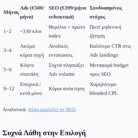
Ads (€500/
SEO (€399/μήνα
Συνδυασμένος
Μήνας
μήνα)
ενδεικτικά)
στόχος
Θεμέλια + πρώτο
Ποτέ μηδενική
1–2
~330 κλικ
index
ζήτηση
Ακόμα
Ανοδικές
Καλύτερο CTR στις
3–4
κύρια πηγή
εντυπώσεις
Ads landings
Κόψτε
Συχνά πλησιάζει
Μεταφορά budget
5–6
σπατάλη
Ads volume
προς SEO
Εποχικά /
Χαμηλότερο
9–12
Κύρια απόκτηση
κενά μόνο
blended CPL
Αναλυτικά:
πόσο κοστίζει το SEO
.
Συχνά Λάθη στην Επιλογή