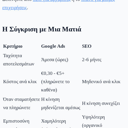
επιχειρήσεις
.
Η Σύγκριση με Μια Ματιά
Κριτήριο
Google Ads
SEO
Ταχύτητα
Άμεσα (ώρες)
2-6 μήνες
αποτελεσμάτων
€0,30 - €5+
Κόστος ανά κλικ
(πληρώνετε το
Μηδενικό ανά κλικ
καθένα)
Όταν σταματήσετε
Η κίνηση
Η κίνηση συνεχίζει
να πληρώνετε
μηδενίζεται αμέσως
Υψηλότερη
Εμπιστοσύνη
Χαμηλότερη
(οργανικό