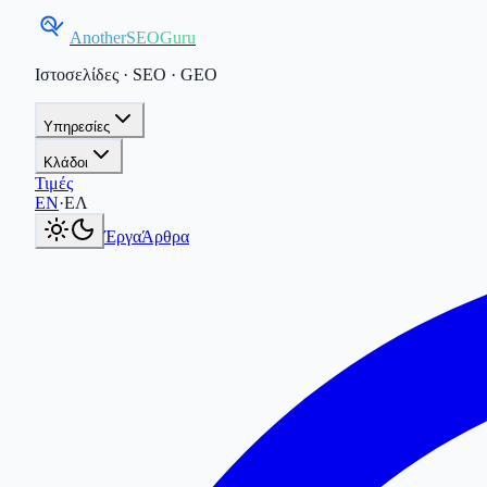
AnotherSEOGuru
Ιστοσελίδες · SEO · GEO
Υπηρεσίες
Κλάδοι
Τιμές
Current language:
ΕΛ
.
Switch to English
.
EN
·
ΕΛ
Έργα
Άρθρα