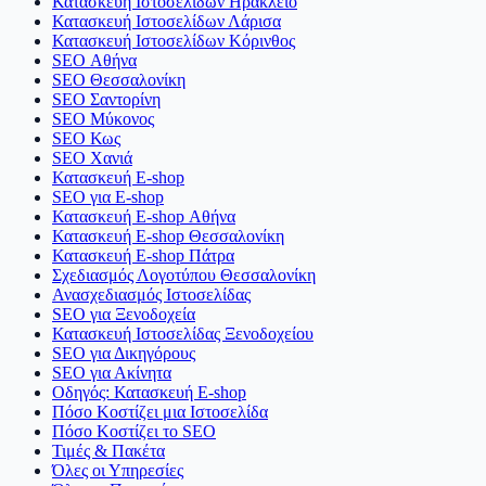
Κατασκευή Ιστοσελίδων Ηράκλειο
Κατασκευή Ιστοσελίδων Λάρισα
Κατασκευή Ιστοσελίδων Κόρινθος
SEO Αθήνα
SEO Θεσσαλονίκη
SEO Σαντορίνη
SEO Μύκονος
SEO Κως
SEO Χανιά
Κατασκευή E-shop
SEO για E-shop
Κατασκευή E-shop Αθήνα
Κατασκευή E-shop Θεσσαλονίκη
Κατασκευή E-shop Πάτρα
Σχεδιασμός Λογοτύπου Θεσσαλονίκη
Ανασχεδιασμός Ιστοσελίδας
SEO για Ξενοδοχεία
Κατασκευή Ιστοσελίδας Ξενοδοχείου
SEO για Δικηγόρους
SEO για Ακίνητα
Οδηγός: Κατασκευή E-shop
Πόσο Κοστίζει μια Ιστοσελίδα
Πόσο Κοστίζει το SEO
Τιμές & Πακέτα
Όλες οι Υπηρεσίες