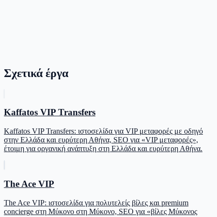
Σχετικά έργα
Kaffatos VIP Transfers
Kaffatos VIP Transfers: ιστοσελίδα για VIP μεταφορές με οδηγό
στην Ελλάδα και ευρύτερη Αθήνα, SEO για «VIP μεταφορές»,
έτοιμη για οργανική ανάπτυξη στη Ελλάδα και ευρύτερη Αθήνα.
The Ace VIP
The Ace VIP: ιστοσελίδα για πολυτελείς βίλες και premium
concierge στη Μύκονο στη Μύκονο, SEO για «βίλες Μύκονος