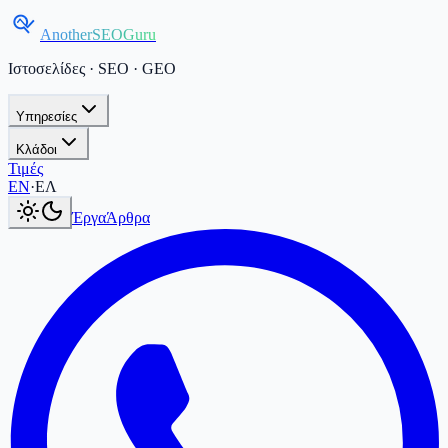
AnotherSEOGuru
Ιστοσελίδες · SEO · GEO
Υπηρεσίες
Κλάδοι
Τιμές
Current language:
ΕΛ
.
Switch to English
.
EN
·
ΕΛ
Έργα
Άρθρα