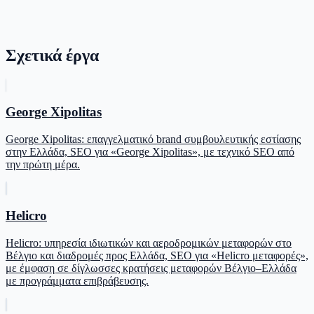
Σχετικά έργα
George Xipolitas
George Xipolitas: επαγγελματικό brand συμβουλευτικής εστίασης
στην Ελλάδα, SEO για «George Xipolitas», με τεχνικό SEO από
την πρώτη μέρα.
Helicro
Helicro: υπηρεσία ιδιωτικών και αεροδρομικών μεταφορών στο
Βέλγιο και διαδρομές προς Ελλάδα, SEO για «Helicro μεταφορές»,
με έμφαση σε δίγλωσσες κρατήσεις μεταφορών Βέλγιο–Ελλάδα
με προγράμματα επιβράβευσης.