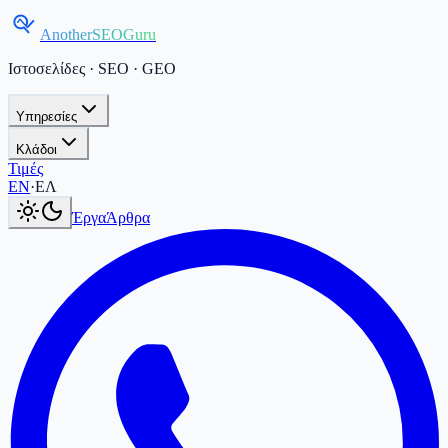
AnotherSEOGuru
Ιστοσελίδες · SEO · GEO
Υπηρεσίες
Κλάδοι
Τιμές
Current language:
ΕΛ
.
Switch to English
.
EN
·
ΕΛ
Έργα
Άρθρα