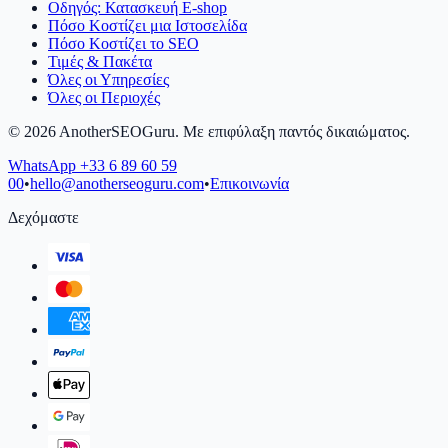
Οδηγός: Κατασκευή E-shop
Πόσο Κοστίζει μια Ιστοσελίδα
Πόσο Κοστίζει το SEO
Τιμές & Πακέτα
Όλες οι Υπηρεσίες
Όλες οι Περιοχές
©
2026
AnotherSEOGuru.
Με επιφύλαξη παντός δικαιώματος.
WhatsApp
+33 6 89 60 59
00
•
hello@anotherseoguru.com
•
Επικοινωνία
Δεχόμαστε