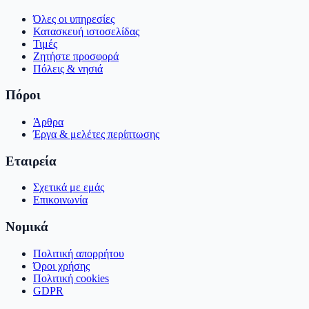
Όλες οι υπηρεσίες
Κατασκευή ιστοσελίδας
Τιμές
Ζητήστε προσφορά
Πόλεις & νησιά
Πόροι
Άρθρα
Έργα & μελέτες περίπτωσης
Εταιρεία
Σχετικά με εμάς
Επικοινωνία
Νομικά
Πολιτική απορρήτου
Όροι χρήσης
Πολιτική cookies
GDPR