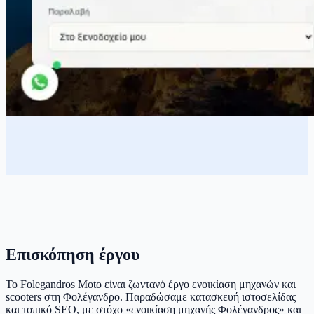
Επισκόπηση έργου
Το Folegandros Moto είναι ζωντανό έργο ενοικίαση μηχανών και
scooters στη Φολέγανδρο. Παραδώσαμε κατασκευή ιστοσελίδας
και τοπικό SEO, με στόχο «ενοικίαση μηχανής Φολέγανδρος» και