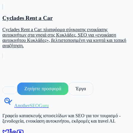
Cyclades Rent a Car
Cyclades Rent a Car: πλατφόρμα σύγκρισης ενοικίασης
αυτοκινήτων στα νησιά στις Κυκλάδες, SEO για «ενοικίαση
αυτοκινήτου Κυκλάδες», βελτιστοποιημένη για κινητά και τοπική
αναζήτηση.
Ζητήστε προσφορά
Έργα
AnotherSEOGuru
Γραφείο κατασκευής ιστοσελίδων και SEO για τον τουρισμό -
ξενοδοχεία, ενοικίαση αυτοκινήτου, εκδρομές και travel AI.