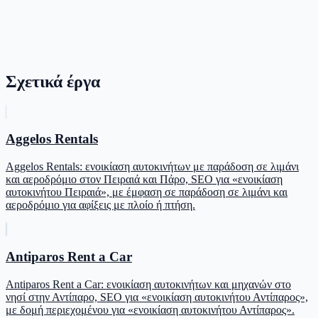
Σχετικά έργα
Aggelos Rentals
Aggelos Rentals: ενοικίαση αυτοκινήτων με παράδοση σε λιμάνι
και αεροδρόμιο στον Πειραιά και Πάρο, SEO για «ενοικίαση
αυτοκινήτου Πειραιά», με έμφαση σε παράδοση σε λιμάνι και
αεροδρόμιο για αφίξεις με πλοίο ή πτήση.
Antiparos Rent a Car
Antiparos Rent a Car: ενοικίαση αυτοκινήτων και μηχανών στο
νησί στην Αντίπαρο, SEO για «ενοικίαση αυτοκινήτου Αντίπαρος»,
με δομή περιεχομένου για «ενοικίαση αυτοκινήτου Αντίπαρος».