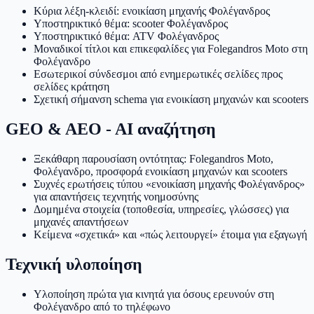
Κύρια λέξη-κλειδί: ενοικίαση μηχανής Φολέγανδρος
Υποστηρικτικό θέμα: scooter Φολέγανδρος
Υποστηρικτικό θέμα: ATV Φολέγανδρος
Μοναδικοί τίτλοι και επικεφαλίδες για Folegandros Moto στη
Φολέγανδρο
Εσωτερικοί σύνδεσμοι από ενημερωτικές σελίδες προς
σελίδες κράτηση
Σχετική σήμανση schema για ενοικίαση μηχανών και scooters
GEO & AEO - AI αναζήτηση
Ξεκάθαρη παρουσίαση οντότητας: Folegandros Moto,
Φολέγανδρο, προσφορά ενοικίαση μηχανών και scooters
Συχνές ερωτήσεις τύπου «ενοικίαση μηχανής Φολέγανδρος»
για απαντήσεις τεχνητής νοημοσύνης
Δομημένα στοιχεία (τοποθεσία, υπηρεσίες, γλώσσες) για
μηχανές απαντήσεων
Κείμενα «σχετικά» και «πώς λειτουργεί» έτοιμα για εξαγωγή
Τεχνική υλοποίηση
Υλοποίηση πρώτα για κινητά για όσους ερευνούν στη
Φολέγανδρο από το τηλέφωνο