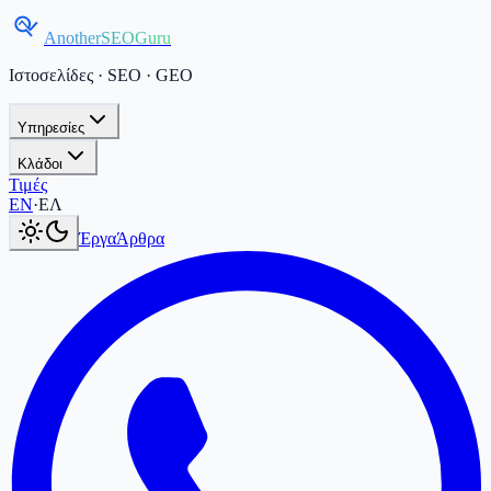
AnotherSEOGuru
Ιστοσελίδες · SEO · GEO
Υπηρεσίες
Κλάδοι
Τιμές
Current language:
ΕΛ
.
Switch to English
.
EN
·
ΕΛ
Έργα
Άρθρα