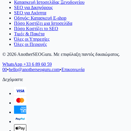
Κατασκευή Ιστοσελίδας Ξενοδοχείου
SEO για Δικηγόρους
SEO για Ακίνητα
Οδηγός: Κατασκευή E-shop
Πόσο Κοστίζει μια Ιστοσελίδα
Πόσο Κοστίζει το SEO
Τιμές & Πακέτα
Όλες οι Υπηρεσίες
Όλες οι Περιοχές
©
2026
AnotherSEOGuru.
Με επιφύλαξη παντός δικαιώματος.
WhatsApp
+33 6 89 60 59
00
•
hello@anotherseoguru.com
•
Επικοινωνία
Δεχόμαστε