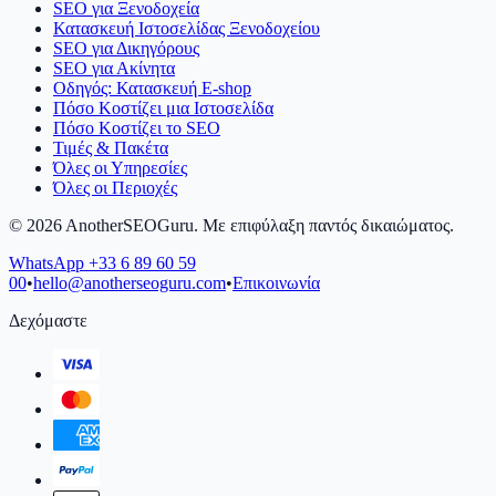
SEO για Ξενοδοχεία
Κατασκευή Ιστοσελίδας Ξενοδοχείου
SEO για Δικηγόρους
SEO για Ακίνητα
Οδηγός: Κατασκευή E-shop
Πόσο Κοστίζει μια Ιστοσελίδα
Πόσο Κοστίζει το SEO
Τιμές & Πακέτα
Όλες οι Υπηρεσίες
Όλες οι Περιοχές
©
2026
AnotherSEOGuru.
Με επιφύλαξη παντός δικαιώματος.
WhatsApp
+33 6 89 60 59
00
•
hello@anotherseoguru.com
•
Επικοινωνία
Δεχόμαστε