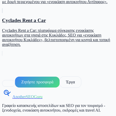
με δομή περιεχομένου για «ενοικίαση αυτοκινήτου Αντίπαρος».
Cyclades Rent a Car
Cyclades Rent a Car: πλατφόρμα σύγκρισης ενοικίασης
αυτοκινήτων στα νησιά στις Κυκλάδες, SEO για «ενοικίαση
αυτοκινήτου Κυκλάδες», βελτιστοποιημένη για κινητά και τοπική
αναζήτηση.
Ζητήστε προσφορά
Έργα
AnotherSEOGuru
Γραφείο κατασκευής ιστοσελίδων και SEO για τον τουρισμό -
ξενοδοχεία, ενοικίαση αυτοκινήτου, εκδρομές και travel AI.