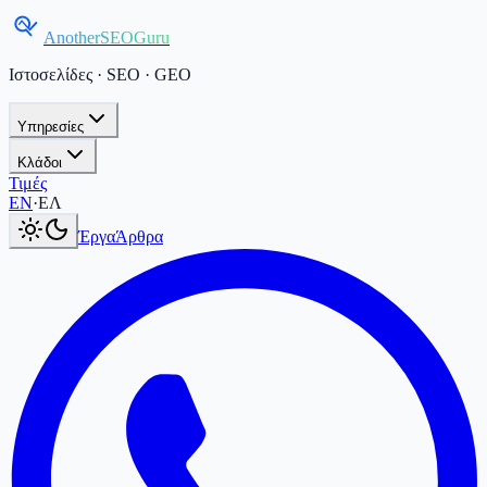
AnotherSEOGuru
Ιστοσελίδες · SEO · GEO
Υπηρεσίες
Κλάδοι
Τιμές
Current language:
ΕΛ
.
Switch to English
.
EN
·
ΕΛ
Έργα
Άρθρα