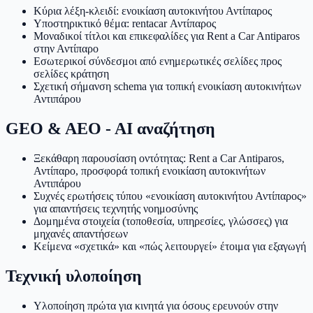
Κύρια λέξη-κλειδί: ενοικίαση αυτοκινήτου Αντίπαρος
Υποστηρικτικό θέμα: rentacar Αντίπαρος
Μοναδικοί τίτλοι και επικεφαλίδες για Rent a Car Antiparos
στην Αντίπαρο
Εσωτερικοί σύνδεσμοι από ενημερωτικές σελίδες προς
σελίδες κράτηση
Σχετική σήμανση schema για τοπική ενοικίαση αυτοκινήτων
Αντιπάρου
GEO & AEO - AI αναζήτηση
Ξεκάθαρη παρουσίαση οντότητας: Rent a Car Antiparos,
Αντίπαρο, προσφορά τοπική ενοικίαση αυτοκινήτων
Αντιπάρου
Συχνές ερωτήσεις τύπου «ενοικίαση αυτοκινήτου Αντίπαρος»
για απαντήσεις τεχνητής νοημοσύνης
Δομημένα στοιχεία (τοποθεσία, υπηρεσίες, γλώσσες) για
μηχανές απαντήσεων
Κείμενα «σχετικά» και «πώς λειτουργεί» έτοιμα για εξαγωγή
Τεχνική υλοποίηση
Υλοποίηση πρώτα για κινητά για όσους ερευνούν στην