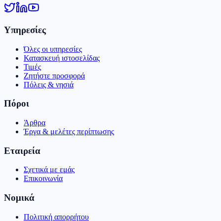
Υπηρεσίες
Όλες οι υπηρεσίες
Κατασκευή ιστοσελίδας
Τιμές
Ζητήστε προσφορά
Πόλεις & νησιά
Πόροι
Άρθρα
Έργα & μελέτες περίπτωσης
Εταιρεία
Σχετικά με εμάς
Επικοινωνία
Νομικά
Πολιτική απορρήτου