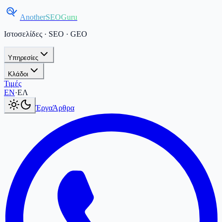
AnotherSEOGuru
Ιστοσελίδες · SEO · GEO
Υπηρεσίες
Κλάδοι
Τιμές
Current language:
ΕΛ
.
Switch to English
.
EN
·
ΕΛ
Έργα
Άρθρα