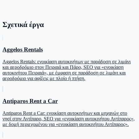
Σχετικά έργα
Aggelos Rentals
Aggelos Rentals: ενοικίαση αυτοκινήτων με παράδοση σε λιμάνι
και αεροδρόμιο στον Πειραιά και Πάρο, SEO για «ενοικίαση
αυτοκινήτου Πειραιά», με έμφαση σε παράδοση σε λιμάνι και
αεροδρόμιο για αφίξεις με πλοίο ή πτήση.
Antiparos Rent a Car
Antiparos Rent a Car: ενοικίαση αυτοκινήτων και μηχανών στο
νησί στην Αντίπαρο, SEO για «ενοικίαση αυτοκινήτου Αντίπαρος»,
με δομή περιεχομένου για «ενοικίαση αυτοκινήτου Αντίπαρος».