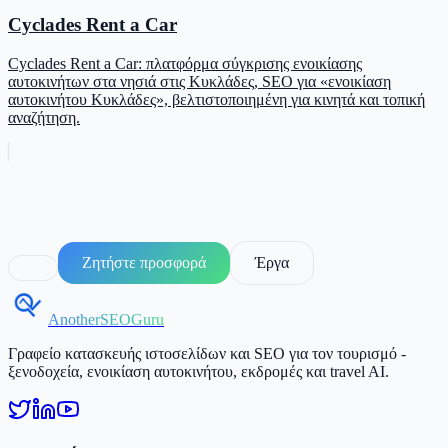
Cyclades Rent a Car
Cyclades Rent a Car: πλατφόρμα σύγκρισης ενοικίασης
αυτοκινήτων στα νησιά στις Κυκλάδες, SEO για «ενοικίαση
αυτοκινήτου Κυκλάδες», βελτιστοποιημένη για κινητά και τοπική
αναζήτηση.
Ζητήστε προσφορά
Έργα
AnotherSEOGuru
Γραφείο κατασκευής ιστοσελίδων και SEO για τον τουρισμό -
ξενοδοχεία, ενοικίαση αυτοκινήτου, εκδρομές και travel AI.