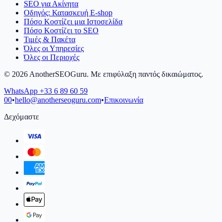
SEO για Ακίνητα
Οδηγός: Κατασκευή E-shop
Πόσο Κοστίζει μια Ιστοσελίδα
Πόσο Κοστίζει το SEO
Τιμές & Πακέτα
Όλες οι Υπηρεσίες
Όλες οι Περιοχές
©
2026
AnotherSEOGuru.
Με επιφύλαξη παντός δικαιώματος.
WhatsApp
+33 6 89 60 59
00
•
hello@anotherseoguru.com
•
Επικοινωνία
Δεχόμαστε