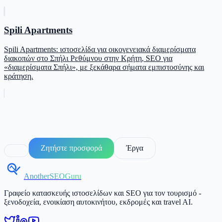
Spili Apartments
Spili Apartments: ιστοσελίδα για οικογενειακά διαμερίσματα
διακοπών στο Σπήλι Ρεθύμνου στην Κρήτη, SEO για
«διαμερίσματα Σπήλι», με ξεκάθαρα σήματα εμπιστοσύνης και
κράτηση.
Ζητήστε προσφορά
Έργα
AnotherSEOGuru
Γραφείο κατασκευής ιστοσελίδων και SEO για τον τουρισμό -
ξενοδοχεία, ενοικίαση αυτοκινήτου, εκδρομές και travel AI.