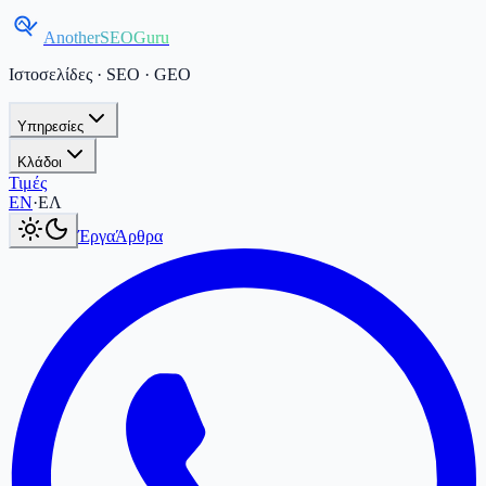
AnotherSEOGuru
Ιστοσελίδες · SEO · GEO
Υπηρεσίες
Κλάδοι
Τιμές
Current language:
ΕΛ
.
Switch to English
.
EN
·
ΕΛ
Έργα
Άρθρα