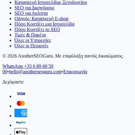
Κατασκευή Ιστοσελίδας Ξενοδοχείου
SEO για Δικηγόρους
SEO για Ακίνητα
Οδηγός: Κατασκευή E-shop
Πόσο Κοστίζει μια Ιστοσελίδα
Πόσο Κοστίζει το SEO
Τιμές & Πακέτα
Όλες οι Υπηρεσίες
Όλες οι Περιοχές
©
2026
AnotherSEOGuru.
Με επιφύλαξη παντός δικαιώματος.
WhatsApp
+33 6 89 60 59
00
•
hello@anotherseoguru.com
•
Επικοινωνία
Δεχόμαστε