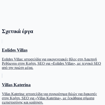
Σχετικά έργα
Eolides Villas
Eolides Villas: ιστοσελίδα για οικογενειακές βίλες στη Λαμπινή
Ρεθύμνου στην Κρήτη, SEO για «Eolides Villas», με τεχνικό SEO
από την πρώτη μέρα.
Villas Katerina
Villas Katerina: ιστοσελίδα για συγκρότημα βιλών για διακοπές
στην Κρήτη, SEO για «Villas Katerina», με ξεκάθαρα σήματα
εμπιστοσύνης και κράτηση.