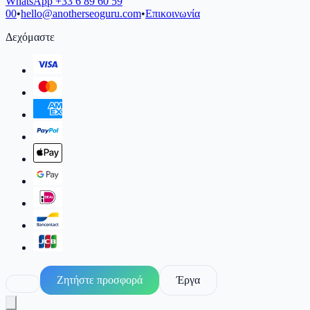
WhatsApp
+33 6 89 60 59
00
•
hello@anotherseoguru.com
•
Επικοινωνία
Δεχόμαστε
Ζητήστε προσφορά
Έργα