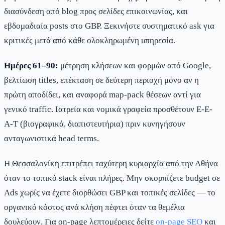
διασύνδεση από blog προς σελίδες επικοινωνίας, και
εβδομαδιαία posts στο GBP. Ξεκινήστε συστηματικό ask για
κριτικές μετά από κάθε ολοκληρωμένη υπηρεσία.
Ημέρες 61–90:
μέτρηση κλήσεων και φορμών από Google,
βελτίωση titles, επέκταση σε δεύτερη περιοχή μόνο αν η
πρώτη αποδίδει, και αναφορά map-pack θέσεων αντί για
γενικό traffic. Ιατρεία και νομικά γραφεία προσθέτουν E-E-
A-T (βιογραφικά, διαπιστευτήρια) πριν κυνηγήσουν
ανταγωνιστικά head terms.
Η Θεσσαλονίκη επιτρέπει ταχύτερη κυριαρχία από την Αθήνα
όταν το τοπικό stack είναι πλήρες. Μην σκορπίζετε budget σε
Ads χωρίς να έχετε διορθώσει GBP και τοπικές σελίδες — το
οργανικό κόστος ανά κλήση πέφτει όταν τα θεμέλια
δουλεύουν. Για on-page λεπτομέρειες δείτε
on-page SEO
και