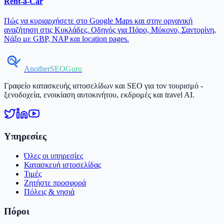
Rent-a-Car
Πώς να κυριαρχήσετε στο Google Maps και στην οργανική
αναζήτηση στις Κυκλάδες. Οδηγός για Πάρο, Μύκονο, Σαντορίνη,
Νάξο με GBP, NAP και location pages.
AnotherSEOGuru
Γραφείο κατασκευής ιστοσελίδων και SEO για τον τουρισμό -
ξενοδοχεία, ενοικίαση αυτοκινήτου, εκδρομές και travel AI.
Υπηρεσίες
Όλες οι υπηρεσίες
Κατασκευή ιστοσελίδας
Τιμές
Ζητήστε προσφορά
Πόλεις & νησιά
Πόροι