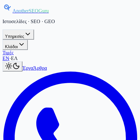
AnotherSEOGuru
Ιστοσελίδες · SEO · GEO
Υπηρεσίες
Κλάδοι
Τιμές
Current language:
ΕΛ
.
Switch to English
.
EN
·
ΕΛ
Έργα
Άρθρα