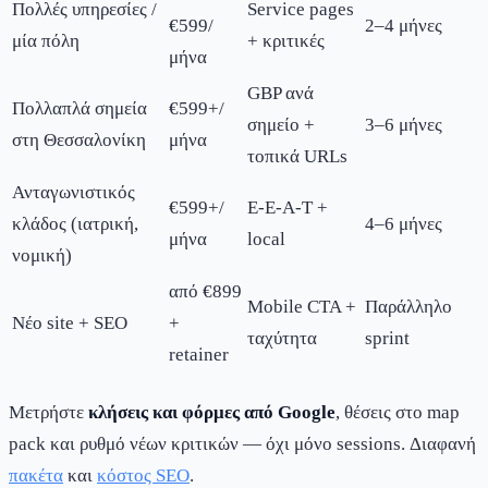
Πολλές υπηρεσίες /
Service pages
€599/
2–4 μήνες
μία πόλη
+ κριτικές
μήνα
GBP ανά
Πολλαπλά σημεία
€599+/
σημείο +
3–6 μήνες
στη Θεσσαλονίκη
μήνα
τοπικά URLs
Ανταγωνιστικός
€599+/
E-E-A-T +
κλάδος (ιατρική,
4–6 μήνες
μήνα
local
νομική)
από €899
Mobile CTA +
Παράλληλο
Νέο site + SEO
+
ταχύτητα
sprint
retainer
Μετρήστε
κλήσεις και φόρμες από Google
, θέσεις στο map
pack και ρυθμό νέων κριτικών — όχι μόνο sessions. Διαφανή
πακέτα
και
κόστος SEO
.