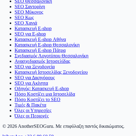
SEO Θεσσαλονίκη
SEO Σαντορίνη
SEO Μύκονος
SEO Κως
SEO Χανιά
Κατασκευή E-shop
SEO για E-shop
Κατασκευή E-shop Αθήνα
Κατασκευή E-shop Θεσσαλονίκη
Κατασκευή E-shop Πάτρα
Σχεδιασμός Λογοτύπου Θεσσαλονίκη
Ανασχεδιασμός Ιστοσελίδας
SEO για Ξενοδοχεία
Κατασκευή Ιστοσελίδας Ξενοδοχείου
SEO για Δικηγόρους
SEO για Ακίνητα
Οδηγός: Κατασκευή E-shop
Πόσο Κοστίζει μια Ιστοσελίδα
Πόσο Κοστίζει το SEO
Τιμές & Πακέτα
Όλες οι Υπηρεσίες
Όλες οι Περιοχές
©
2026
AnotherSEOGuru.
Με επιφύλαξη παντός δικαιώματος.