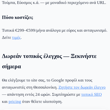
Τούμπα, Εύοσμος κ.ά. — με μοναδικό περιεχόμενο ανά URL.
Πόσο κοστίζει;
Τυπικά €299–€599/μήνα ανάλογα με εύρος και ανταγωνισμό.
Δείτε
τιμές
.
Δωρεάν τοπικός έλεγχος — Ξεκινήστε
σήμερα
Θα ελέγξουμε το site σας, το Google προφίλ και τους
ανταγωνιστές στη Θεσσαλονίκη.
Ζητήστε τον δωρεάν έλεγχο
— απάντηση εντός 24 ωρών. Συμπληρώστε με
τοπικό SEO
και
pricing
όταν θέλετε υλοποίηση.