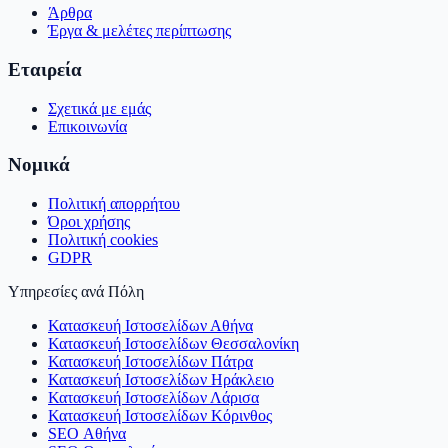
Άρθρα
Έργα & μελέτες περίπτωσης
Εταιρεία
Σχετικά με εμάς
Επικοινωνία
Νομικά
Πολιτική απορρήτου
Όροι χρήσης
Πολιτική cookies
GDPR
Υπηρεσίες ανά Πόλη
Κατασκευή Ιστοσελίδων Αθήνα
Κατασκευή Ιστοσελίδων Θεσσαλονίκη
Κατασκευή Ιστοσελίδων Πάτρα
Κατασκευή Ιστοσελίδων Ηράκλειο
Κατασκευή Ιστοσελίδων Λάρισα
Κατασκευή Ιστοσελίδων Κόρινθος
SEO Αθήνα