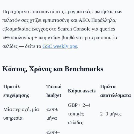
Περιεχόμενο που απαντά στις πραγματικές ερωτήσεις των
πελατών σας χτίζει εμπιστοσύνη και AEO. Παράλληλα,
εβδομαδιαίος έλεγχος στο Search Console για queries
«Θεσσαλονίκη + υπηρεσία» βοηθά να προτεραιοποιείτε
σελίδες — δείτε το
GSC weekly ops
.
Κόστος, Χρόνος και Benchmarks
Προφίλ
Τυπικό
Πρώτα
Κύρια assets
επιχείρησης
budget
αποτελέσματα
GBP + 2–4
Μία περιοχή, μία
€299/
τοπικές
2–3 μήνες
υπηρεσία
μήνα
σελίδες
€299–