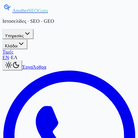
AnotherSEOGuru
Ιστοσελίδες · SEO · GEO
Υπηρεσίες
Κλάδοι
Τιμές
Current language:
ΕΛ
.
Switch to English
.
EN
·
ΕΛ
Έργα
Άρθρα