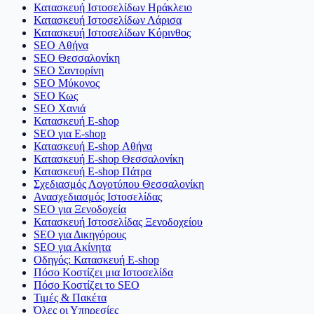
Κατασκευή Ιστοσελίδων Ηράκλειο
Κατασκευή Ιστοσελίδων Λάρισα
Κατασκευή Ιστοσελίδων Κόρινθος
SEO Αθήνα
SEO Θεσσαλονίκη
SEO Σαντορίνη
SEO Μύκονος
SEO Κως
SEO Χανιά
Κατασκευή E-shop
SEO για E-shop
Κατασκευή E-shop Αθήνα
Κατασκευή E-shop Θεσσαλονίκη
Κατασκευή E-shop Πάτρα
Σχεδιασμός Λογοτύπου Θεσσαλονίκη
Ανασχεδιασμός Ιστοσελίδας
SEO για Ξενοδοχεία
Κατασκευή Ιστοσελίδας Ξενοδοχείου
SEO για Δικηγόρους
SEO για Ακίνητα
Οδηγός: Κατασκευή E-shop
Πόσο Κοστίζει μια Ιστοσελίδα
Πόσο Κοστίζει το SEO
Τιμές & Πακέτα
Όλες οι Υπηρεσίες