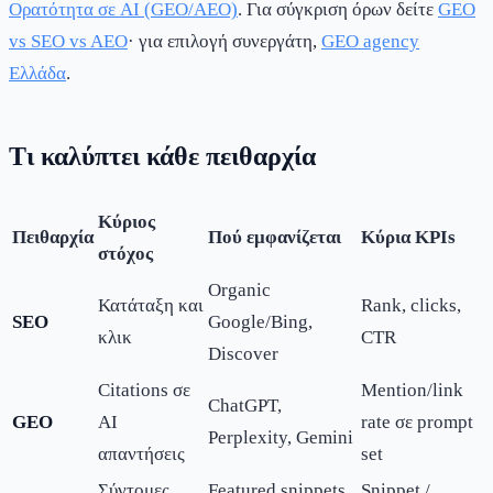
Ορατότητα σε AI (GEO/AEO)
. Για σύγκριση όρων δείτε
GEO
vs SEO vs AEO
· για επιλογή συνεργάτη,
GEO agency
Ελλάδα
.
Τι καλύπτει κάθε πειθαρχία
Κύριος
Πειθαρχία
Πού εμφανίζεται
Κύρια KPIs
στόχος
Organic
Κατάταξη και
Rank, clicks,
SEO
Google/Bing,
κλικ
CTR
Discover
Citations σε
Mention/link
ChatGPT,
GEO
AI
rate σε prompt
Perplexity, Gemini
απαντήσεις
set
Σύντομες
Featured snippets,
Snippet /