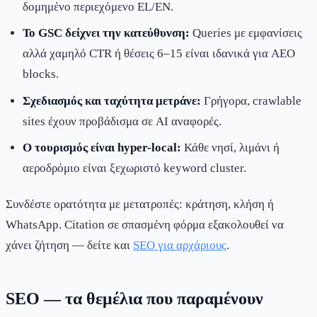
δομημένο περιεχόμενο EL/EN.
Το GSC δείχνει την κατεύθυνση:
Queries με εμφανίσεις
αλλά χαμηλό CTR ή θέσεις 6–15 είναι ιδανικά για AEO
blocks.
Σχεδιασμός και ταχύτητα μετράνε:
Γρήγορα, crawlable
sites έχουν προβάδισμα σε AI αναφορές.
Ο τουρισμός είναι hyper-local:
Κάθε νησί, λιμάνι ή
αεροδρόμιο είναι ξεχωριστό keyword cluster.
Συνδέστε ορατότητα με μετατροπές: κράτηση, κλήση ή
WhatsApp. Citation σε σπασμένη φόρμα εξακολουθεί να
χάνει ζήτηση — δείτε και
SEO για αρχάριους
.
SEO — τα θεμέλια που παραμένουν