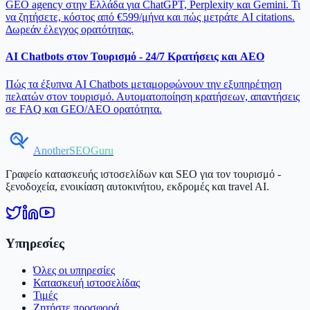
GEO agency στην Ελλάδα για ChatGPT, Perplexity και Gemini. Τι
να ζητήσετε, κόστος από €599/μήνα και πώς μετράτε AI citations.
Δωρεάν έλεγχος ορατότητας.
AI Chatbots στον Τουρισμό - 24/7 Κρατήσεις και AEO
Πώς τα έξυπνα AI Chatbots μεταμορφώνουν την εξυπηρέτηση
πελατών στον τουρισμό. Αυτοματοποίηση κρατήσεων, απαντήσεις
σε FAQ και GEO/AEO ορατότητα.
AnotherSEOGuru
Γραφείο κατασκευής ιστοσελίδων και SEO για τον τουρισμό -
ξενοδοχεία, ενοικίαση αυτοκινήτου, εκδρομές και travel AI.
Υπηρεσίες
Όλες οι υπηρεσίες
Κατασκευή ιστοσελίδας
Τιμές
Ζητήστε προσφορά