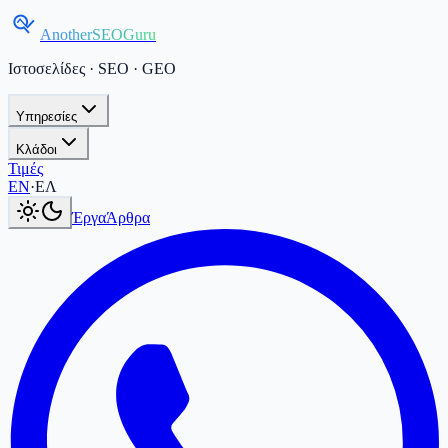
AnotherSEOGuru
Ιστοσελίδες · SEO · GEO
Υπηρεσίες
Κλάδοι
Τιμές
Current language:
ΕΛ
.
Switch to English
.
EN
·
ΕΛ
Έργα
Άρθρα