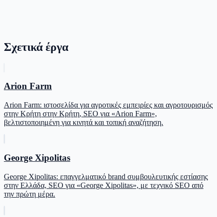
Σχετικά έργα
Arion Farm
Arion Farm: ιστοσελίδα για αγροτικές εμπειρίες και αγροτουρισμός
στην Κρήτη στην Κρήτη, SEO για «Arion Farm»,
βελτιστοποιημένη για κινητά και τοπική αναζήτηση.
George Xipolitas
George Xipolitas: επαγγελματικό brand συμβουλευτικής εστίασης
στην Ελλάδα, SEO για «George Xipolitas», με τεχνικό SEO από
την πρώτη μέρα.