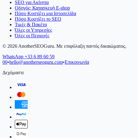
SEO για Ακίνητα
Οδηγός: Κατασκευή E-shop
Πόσο Κοστίζει μια Ιστοσελίδα
Πόσο Κοστίζει το SEO
Τιμές & Πακέτα
Όλες οι Υπηρεσίες
Όλες οι Περιοχές
©
2026
AnotherSEOGuru.
Με επιφύλαξη παντός δικαιώματος.
WhatsApp
+33 6 89 60 59
00
•
hello@anotherseoguru.com
•
Επικοινωνία
Δεχόμαστε