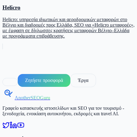
Helicro
Helicro: υπηρεσία ιδιωτικών και αεροδρομικών μεταφορών στο
Βέλγιο και διαδρομές προς Ελλάδα, SEO για «Helicro μεταφορές»,
με έμφαση σε δίγλωσσες κρατήσεις μεταφορών Βέλγιο–Ελλάδα
με προγράμματα επιβράβευσης.
Ζητήστε προσφορά
Έργα
AnotherSEOGuru
Γραφείο κατασκευής ιστοσελίδων και SEO για τον τουρισμό -
ξενοδοχεία, ενοικίαση αυτοκινήτου, εκδρομές και travel AI.