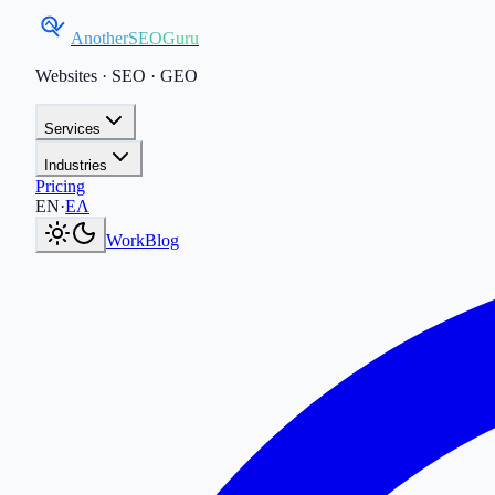
AnotherSEOGuru
Websites · SEO · GEO
Services
Industries
Pricing
Current language:
EN
.
Μετάβαση στα Ελληνικά
.
EN
·
ΕΛ
Work
Blog