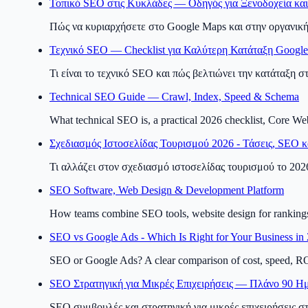
Τοπικό SEO στις Κυκλάδες — Οδηγός για Ξενοδοχεία και
Πώς να κυριαρχήσετε στο Google Maps και στην οργανική
Τεχνικό SEO — Checklist για Καλύτερη Κατάταξη Google
Τι είναι το τεχνικό SEO και πώς βελτιώνει την κατάταξη στ
Technical SEO Guide — Crawl, Index, Speed & Schema
What technical SEO is, a practical 2026 checklist, Core We
Σχεδιασμός Ιστοσελίδας Τουρισμού 2026 - Τάσεις, SEO 
Τι αλλάζει στον σχεδιασμό ιστοσελίδας τουρισμού το 2026.
SEO Software, Web Design & Development Platform
How teams combine SEO tools, website design for rankings
SEO vs Google Ads - Which Is Right for Your Business in
SEO or Google Ads? A clear comparison of cost, speed, RO
SEO Στρατηγική για Μικρές Επιχειρήσεις — Πλάνο 90 Η
SEO συμβουλές και στρατηγική για μικρές επιχειρήσεις στ