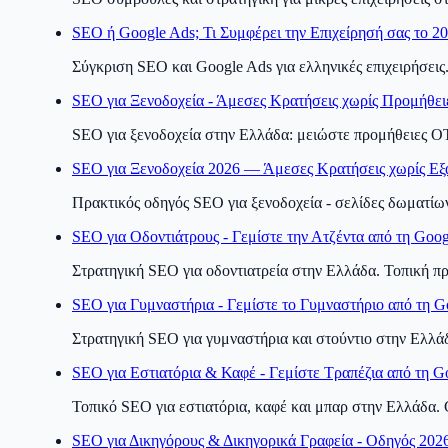
SEO ή Google Ads; Τι Συμφέρει την Επιχείρησή σας το 2
Σύγκριση SEO και Google Ads για ελληνικές επιχειρήσεις
SEO για Ξενοδοχεία - Άμεσες Κρατήσεις χωρίς Προμήθε
SEO για ξενοδοχεία στην Ελλάδα: μειώστε προμήθειες OTA
SEO για Ξενοδοχεία 2026 — Άμεσες Κρατήσεις χωρίς Ε
Πρακτικός οδηγός SEO για ξενοδοχεία - σελίδες δωματίων
SEO για Οδοντιάτρους - Γεμίστε την Ατζέντα από τη Goog
Στρατηγική SEO για οδοντιατρεία στην Ελλάδα. Τοπική προ
SEO για Γυμναστήρια - Γεμίστε το Γυμναστήριο από τη G
Στρατηγική SEO για γυμναστήρια και στούντιο στην Ελλάδ
SEO για Εστιατόρια & Καφέ - Γεμίστε Τραπέζια από τη G
Τοπικό SEO για εστιατόρια, καφέ και μπαρ στην Ελλάδα. G
SEO για Δικηγόρους & Δικηγορικά Γραφεία - Οδηγός 202